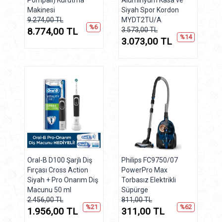
Pompalı) Kurutma
Alüminyum Kasa ve
Makinesi
Siyah Spor Kordon
9.274,00 TL
MYDT2TU/A
%6
8.774,00 TL
3.573,00 TL
%14
3.073,00 TL
Oral-B D100 Şarjlı Diş
Philips FC9750/07
Fırçası Cross Action
PowerPro Max
Siyah + Pro Onarım Diş
Torbasız Elektrikli
Macunu 50 ml
Süpürge
2.456,00 TL
811,00 TL
%21
%62
1.956,00 TL
311,00 TL