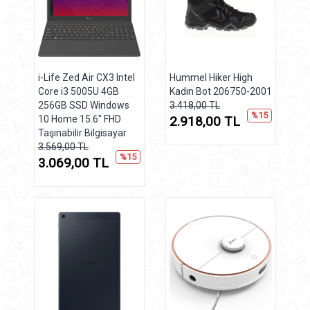
i-Life Zed Air CX3 Intel
Hummel Hiker High
Core i3 5005U 4GB
Kadın Bot 206750-2001
256GB SSD Windows
3.418,00 TL
%15
10 Home 15.6" FHD
2.918,00 TL
Taşınabilir Bilgisayar
3.569,00 TL
%15
3.069,00 TL