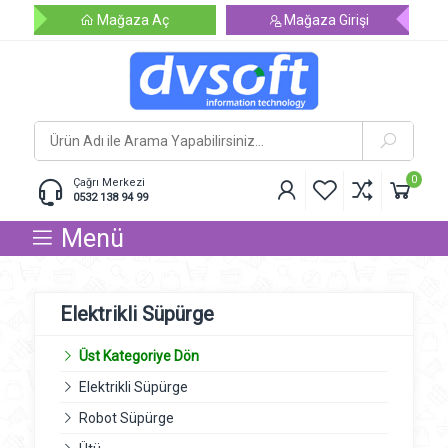
Mağaza Aç
Mağaza Girişi
0
Çağrı Merkezi
0532 138 94 99
Menü
Elektrikli Süpürge
Üst Kategoriye Dön
Elektrikli Süpürge
Robot Süpürge