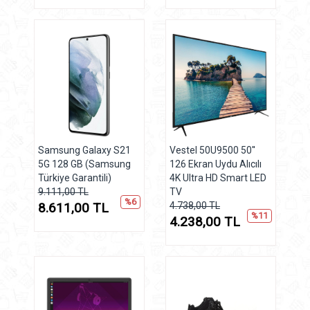
Samsung Galaxy S21
Vestel 50U9500 50''
5G 128 GB (Samsung
126 Ekran Uydu Alıcılı
Türkiye Garantili)
4K Ultra HD Smart LED
9.111,00 TL
TV
%6
8.611,00 TL
4.738,00 TL
%11
4.238,00 TL