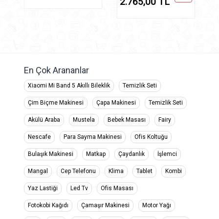
2.765,00 TL
En Çok Arananlar
Xiaomi Mi Band 5 Akıllı Bileklik
Temizlik Seti
Çim Biçme Makinesi
Çapa Makinesi
Temizlik Seti
Akülü Araba
Mustela
Bebek Masası
Fairy
Nescafe
Para Sayma Makinesi
Ofis Koltuğu
Bulaşık Makinesi
Matkap
Çaydanlık
İşlemci
Mangal
Cep Telefonu
Klima
Tablet
Kombi
Yaz Lastiği
Led Tv
Ofis Masası
Fotokobi Kağıdı
Çamaşır Makinesi
Motor Yağı