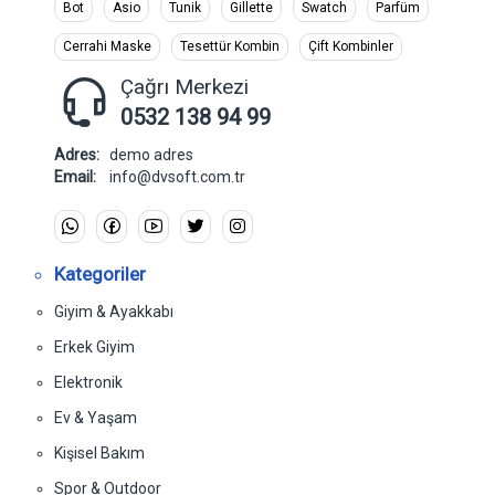
Bot
Asio
Tunik
Gillette
Swatch
Parfüm
Cerrahi Maske
Tesettür Kombin
Çift Kombinler
Çağrı Merkezi
0532 138 94 99
Adres:
demo adres
Email:
info@dvsoft.com.tr
Kategoriler
Giyim & Ayakkabı
Erkek Giyim
Elektronik
Ev & Yaşam
Kişisel Bakım
Spor & Outdoor