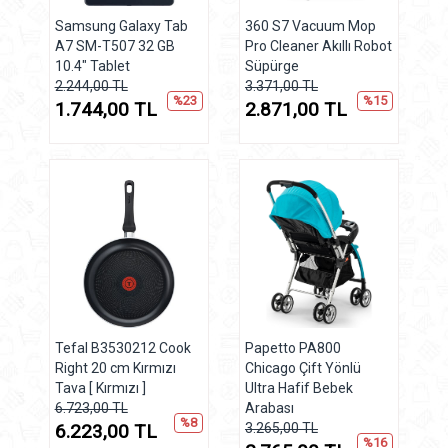
Samsung Galaxy Tab
360 S7 Vacuum Mop
A7 SM-T507 32 GB
Pro Cleaner Akıllı Robot
10.4" Tablet
Süpürge
2.244,00 TL
3.371,00 TL
%23
%15
1.744,00 TL
2.871,00 TL
Tefal B3530212 Cook
Papetto PA800
Right 20 cm Kırmızı
Chicago Çift Yönlü
Tava [ Kırmızı ]
Ultra Hafif Bebek
6.723,00 TL
Arabası
%8
6.223,00 TL
3.265,00 TL
%16