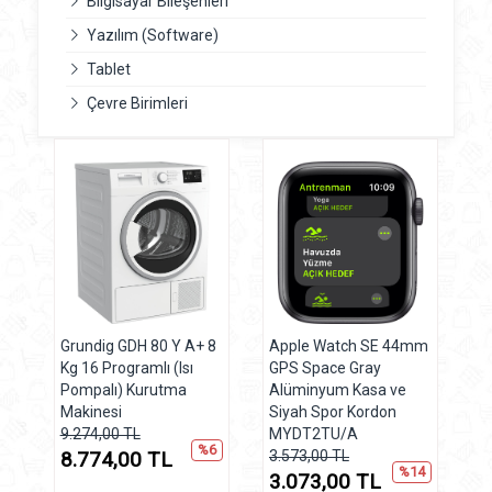
Bilgisayar Bileşenleri
Yazılım (Software)
Tablet
Çevre Birimleri
Grundig GDH 80 Y A+ 8
Apple Watch SE 44mm
Kg 16 Programlı (Isı
GPS Space Gray
Pompalı) Kurutma
Alüminyum Kasa ve
Makinesi
Siyah Spor Kordon
9.274,00 TL
MYDT2TU/A
%6
8.774,00 TL
3.573,00 TL
%14
3.073,00 TL