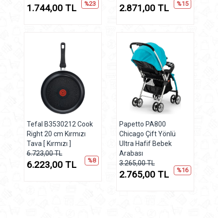
%23
%15
1.744,00 TL
2.871,00 TL
Tefal B3530212 Cook
Papetto PA800
Right 20 cm Kırmızı
Chicago Çift Yönlü
Tava [ Kırmızı ]
Ultra Hafif Bebek
6.723,00 TL
Arabası
%8
6.223,00 TL
3.265,00 TL
%16
2.765,00 TL