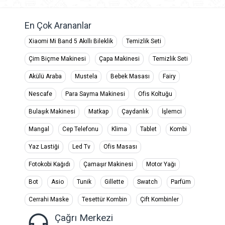
En Çok Arananlar
Xiaomi Mi Band 5 Akıllı Bileklik
Temizlik Seti
Çim Biçme Makinesi
Çapa Makinesi
Temizlik Seti
Akülü Araba
Mustela
Bebek Masası
Fairy
Nescafe
Para Sayma Makinesi
Ofis Koltuğu
Bulaşık Makinesi
Matkap
Çaydanlık
İşlemci
Mangal
Cep Telefonu
Klima
Tablet
Kombi
Yaz Lastiği
Led Tv
Ofis Masası
Fotokobi Kağıdı
Çamaşır Makinesi
Motor Yağı
Bot
Asio
Tunik
Gillette
Swatch
Parfüm
Cerrahi Maske
Tesettür Kombin
Çift Kombinler
Çağrı Merkezi