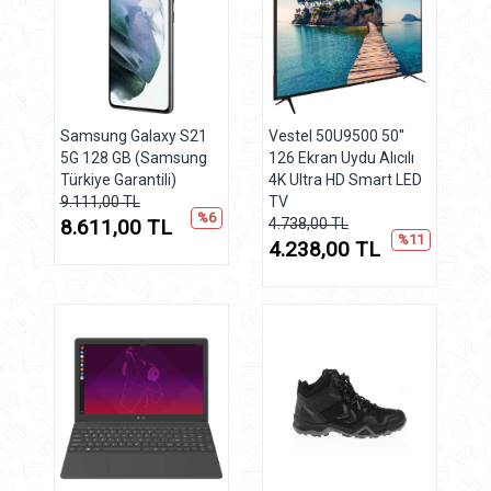
Samsung Galaxy S21
Vestel 50U9500 50''
5G 128 GB (Samsung
126 Ekran Uydu Alıcılı
Türkiye Garantili)
4K Ultra HD Smart LED
9.111,00 TL
TV
%6
8.611,00 TL
4.738,00 TL
%11
4.238,00 TL