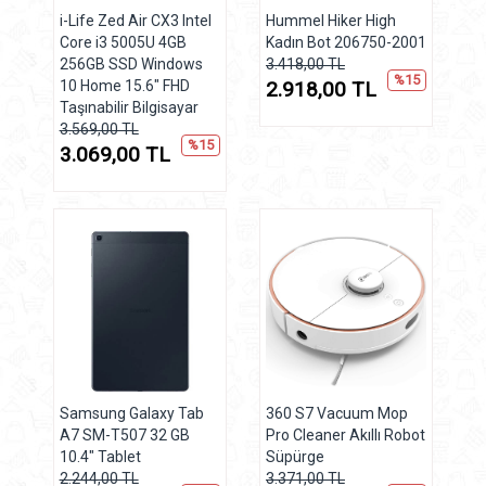
i-Life Zed Air CX3 Intel
Hummel Hiker High
Core i3 5005U 4GB
Kadın Bot 206750-2001
256GB SSD Windows
3.418,00 TL
%15
10 Home 15.6" FHD
2.918,00 TL
Taşınabilir Bilgisayar
3.569,00 TL
%15
3.069,00 TL
Samsung Galaxy Tab
360 S7 Vacuum Mop
A7 SM-T507 32 GB
Pro Cleaner Akıllı Robot
10.4" Tablet
Süpürge
2.244,00 TL
3.371,00 TL