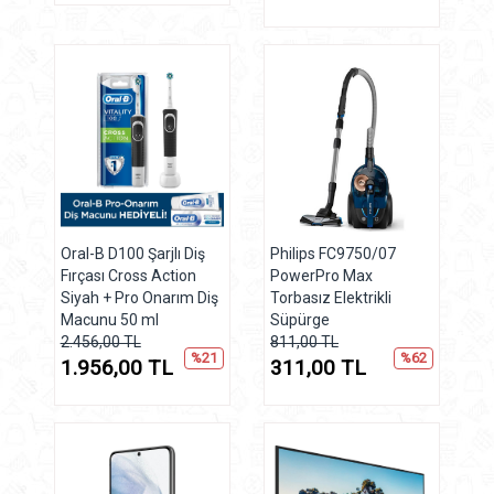
Oral-B D100 Şarjlı Diş
Philips FC9750/07
Fırçası Cross Action
PowerPro Max
Siyah + Pro Onarım Diş
Torbasız Elektrikli
Macunu 50 ml
Süpürge
2.456,00 TL
811,00 TL
%21
%62
1.956,00 TL
311,00 TL