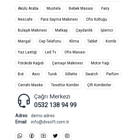
Akülü Araba
Mustela
Bebek Masası
Fairy
Nescafe
Para Sayma Makinesi
Ofis Koltuğu
Bulaşık Makinesi
Matkap
Çaydanlık
İşlemci
Mangal
Cep Telefonu
Klima
Tablet
Kombi
Yaz Lastiği
Led Tv
Ofis Masası
Fotokobi Kağıdı
Çamaşır Makinesi
Motor Yağı
Bot
Asio
Tunik
Gillette
Swatch
Parfüm
Cerrahi Maske
Tesettür Kombin
Çift Kombinler
Çağrı Merkezi
0532 138 94 99
Adres:
demo adres
Email:
info@dvsoft.com.tr