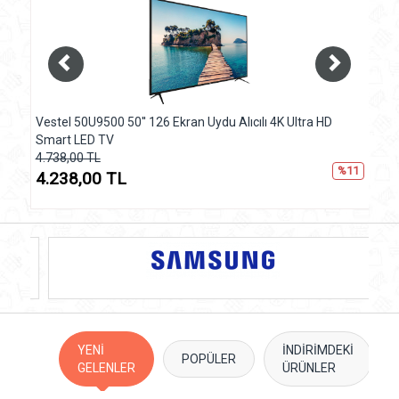
stel 50U9500 50'' 126 Ekran Uydu Alıcılı 4K Ultra HD
Tefal B35302
mart LED TV
6.723,00 TL
.738,00 TL
6.223,00
%11
.238,00 TL
YENİ
İNDİRİMDEKİ
POPÜLER
GELENLER
ÜRÜNLER