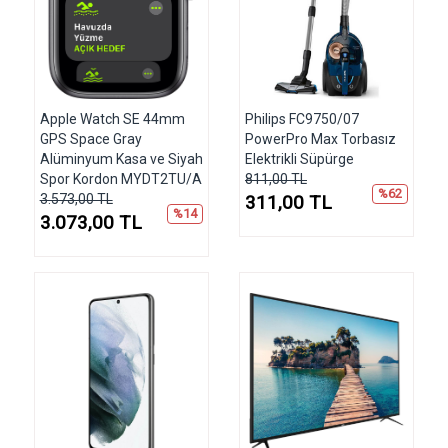
Apple Watch SE 44mm
Philips FC9750/07
GPS Space Gray
PowerPro Max Torbasız
Alüminyum Kasa ve Siyah
Elektrikli Süpürge
Spor Kordon MYDT2TU/A
811,00 TL
%62
3.573,00 TL
311,00 TL
%14
3.073,00 TL