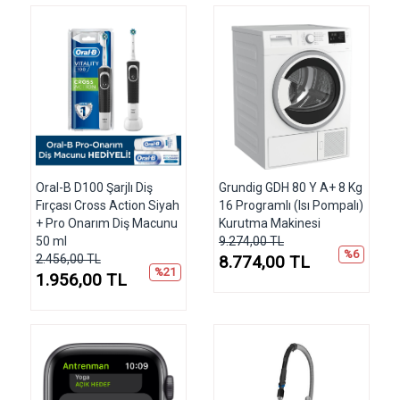
Oral-B D100 Şarjlı Diş
Grundig GDH 80 Y A+ 8 Kg
Fırçası Cross Action Siyah
16 Programlı (Isı Pompalı)
+ Pro Onarım Diş Macunu
Kurutma Makinesi
50 ml
9.274,00 TL
%6
2.456,00 TL
8.774,00 TL
%21
1.956,00 TL