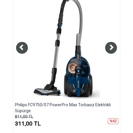
ilips FC9750/07 PowerPro Max Torbasız Elektrikli
Papetto PA800
pürge
Arabası
1,00 TL
3.265,00 TL
%62
11,00 TL
2.765,00 