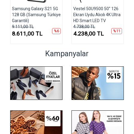
Samsung Galaxy S21 5G
Vestel 50U9500 50'' 126
128 GB (Samsung Türkiye
Ekran Uydu Alıcılı 4K Ultra
Garantili)
HD Smart LED TV
9.111,00 TL
4.738,00 TL
%6
%11
8.611,00 TL
4.238,00 TL
Kampanyalar