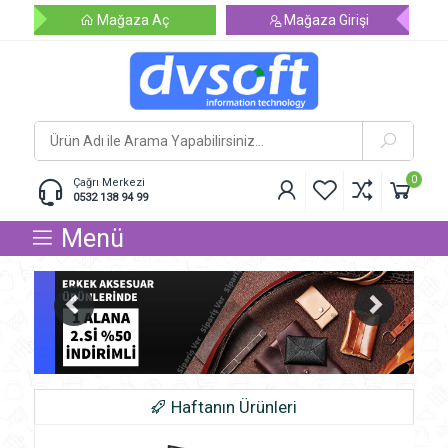
Mağaza Aç
Mağaza Girişi
0
Çağrı Merkezi
0532 138 94 99
Menü
Haftanın Ürünleri